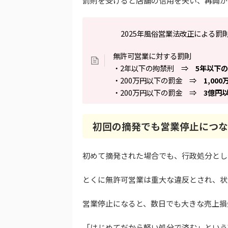
罰則を受けると店舗の信用を失い、再開が
2025年風俗営業法改正による罰
無許可営業に対する罰則
・2年以下の拘禁刑 ⇒
5年以下
・200万円以下の罰金 ⇒
1,00
・200万円以下の罰金 ⇒
3億円
初回の摘発でも営業停止につな
初めて摘発された場合でも、行政処分とし
とくに無許可営業は重大な違反とされ、状
営業停止になると、数日でも大きな売上損
「はじめてだから軽い処分で済む」という