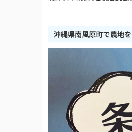
沖縄県
南風原町
で農地を